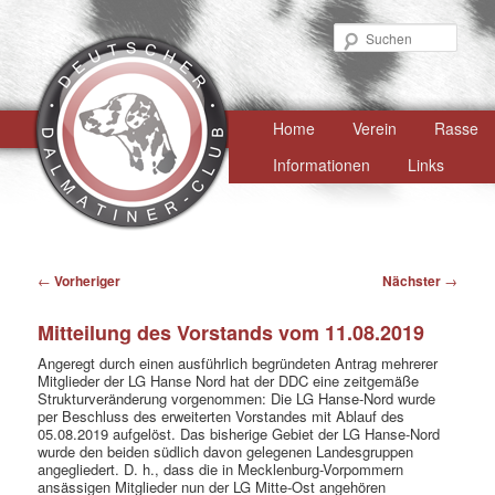
Such
Hauptmenü
Home
Zum
Verein
Rasse
primären
Informationen
Links
Inhalt
springen
Beitragsnavigation
←
Vorheriger
Nächster
→
Mitteilung des Vorstands vom 11.08.2019
Angeregt durch einen ausführlich begründeten Antrag mehrerer
Mitglieder der LG Hanse Nord hat der DDC eine zeitgemäße
Strukturveränderung vorgenommen: Die LG Hanse-Nord wurde
per Beschluss des erweiterten Vorstandes mit Ablauf des
05.08.2019 aufgelöst. Das bisherige Gebiet der LG Hanse-Nord
wurde den beiden südlich davon gelegenen Landesgruppen
angegliedert. D. h., dass die in Mecklenburg-Vorpommern
ansässigen Mitglieder nun der LG Mitte-Ost angehören