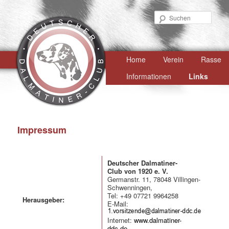
Such
Hauptmenü
Home
Zum
Verein
Rasse
primären
Informationen
Links
Inhalt
springen
Impressum
Deutscher Dalmatiner-
Club von 1920 e. V.
Germanstr. 11, 78048 Villingen-
Schwenningen,
Tel: +49 07721 9964258
Herausgeber:
E-Mail:
Internet:
www.dalmatiner-
ddc.de