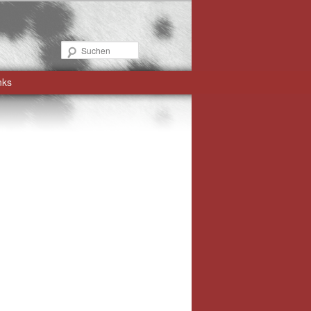
Suchen
nks