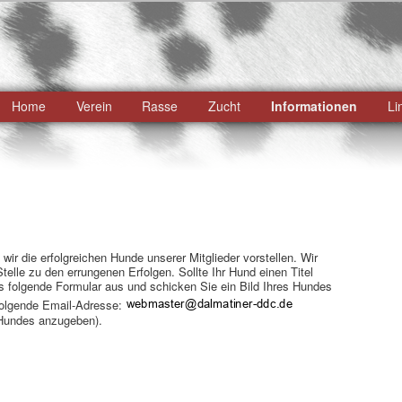
ü
Home
Verein
Rasse
Zucht
Informationen
Li
Zum
primären
Inhalt
springen
ir die erfolgreichen Hunde unserer Mitglieder vorstellen. Wir
Stelle zu den errungenen Erfolgen. Sollte Ihr Hund einen Titel
as folgende Formular aus und schicken Sie ein Bild Ihres Hundes
folgende Email-Adresse:
Hundes anzugeben).