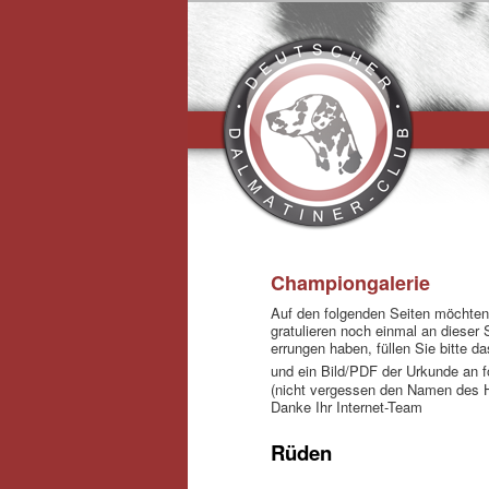
Hauptmen
Championgalerie
Auf den folgenden Seiten möchten w
gratulieren noch einmal an dieser 
errungen haben, füllen Sie bitte d
und ein Bild/PDF der Urkunde an 
(nicht vergessen den Namen des 
Danke Ihr Internet-Team
Rüden