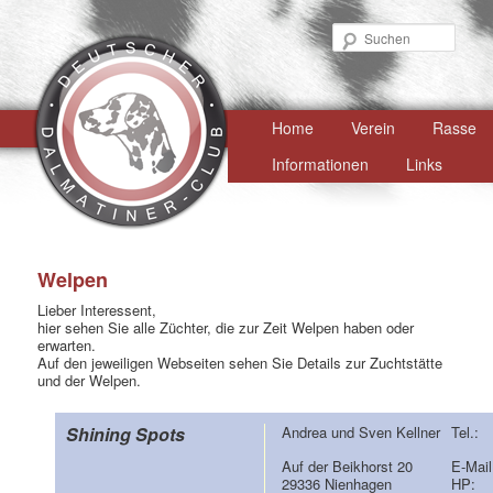
Such
Hauptmenü
Home
Zum
Verein
Rasse
primären
Informationen
Links
Inhalt
springen
Welpen
Lieber Interessent,
hier sehen Sie alle Züchter, die zur Zeit Welpen haben oder
erwarten.
Auf den jeweiligen Webseiten sehen Sie Details zur Zuchtstätte
und der Welpen.
Shining Spots
Andrea und Sven Kellner
Tel.:
Auf der Beikhorst 20
E-Mail
29336 Nienhagen
HP: