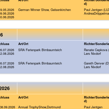
d)
19.05.2026
German Winner Show, Gelsenkirchen
Paul Jentgen (LU
09.06.2026
AndreaDröppelm
30.06.2026
26
chluss
Art/Ort
Richter/Sonderle
26.07.2026
SRA Ferienpark Birnbaumteich
Renate Cepkova 
12.08.2026
Lars Nixdorf
26.07.2026
SRA Ferienpark Birnbaumteich
Gareth Denver (D
12.08.2026
Lars Nixdorf
2026
chluss
Art/Ort
Richter/Sonderle
d)
 08.09.2026
Annual TrophyShow,Dortmund
Paul Jentgen