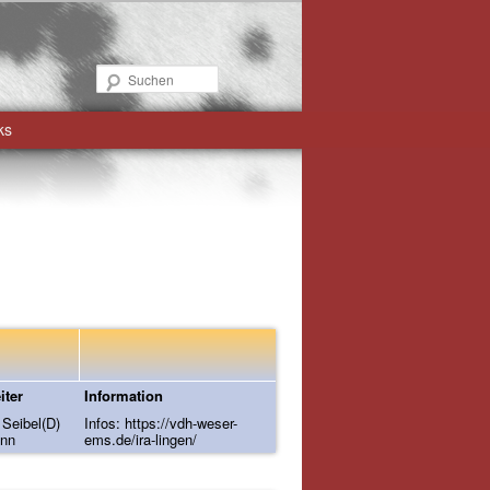
Suchen
ks
iter
Information
 Seibel(D)
Infos:
https://vdh-weser-
ann
ems.de/ira-lingen/