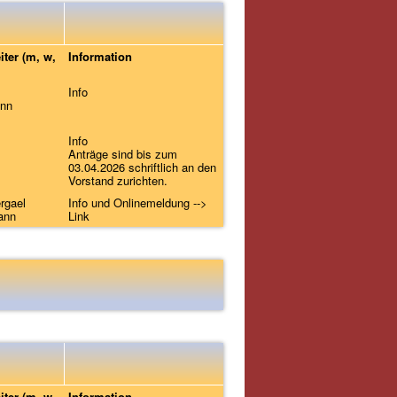
iter (m, w,
Information
Info
ann
Info
Anträge sind bis zum
03.04.2026 schriftlich an den
Vorstand zurichten.
rgael
Info und Onlinemeldung -->
ann
Link
iter (m, w,
Information