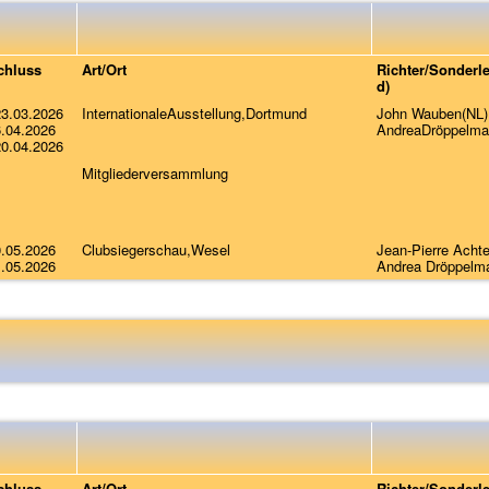
chluss
Art/Ort
Richter/Sonderle
d)
23.03.2026
InternationaleAusstellung,Dortmund
John Wauben(NL)
6.04.2026
AndreaDröppelm
20.04.2026
Mitgliederversammlung
0.05.2026
Clubsiegerschau,Wesel
Jean-Pierre Achte
1.05.2026
Andrea Dröppelm
chluss
Art/Ort
Richter/Sonderle