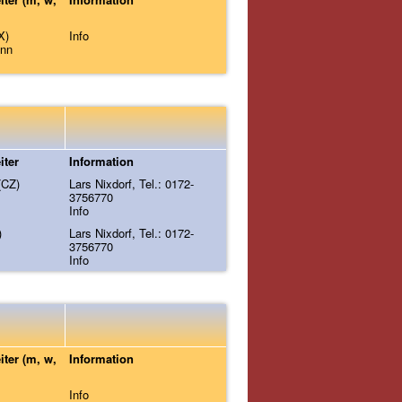
X)
Info
ann
iter
Information
(CZ)
Lars Nixdorf, Tel.: 0172-
3756770
Info
)
Lars Nixdorf, Tel.: 0172-
3756770
Info
iter (m, w,
Information
Info