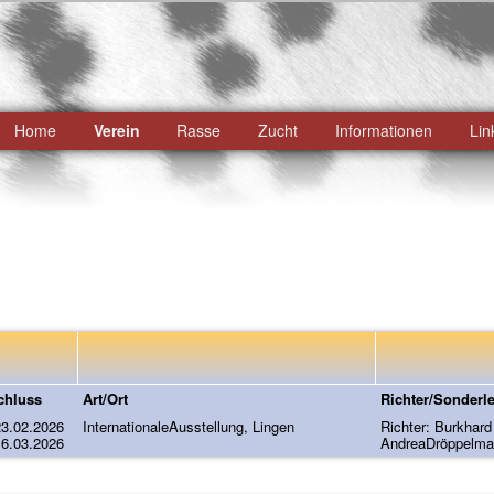
ü
Home
Verein
Rasse
Zucht
Informationen
Lin
Zum
primären
Inhalt
springen
chluss
Art/Ort
Richter/Sonderle
23.02.2026
InternationaleAusstellung, Lingen
Richter: Burkhard
16.03.2026
AndreaDröppelm