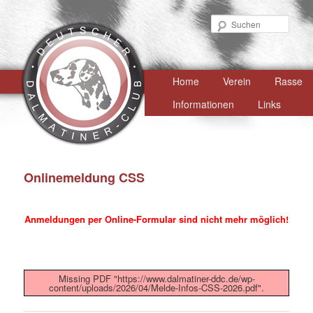
Such
Hauptmenü
Home
Zum
Verein
Rasse
primären
Informationen
Links
Inhalt
springen
Onlinemeldung CSS
Anmeldungen per Online-Formular sind nicht mehr möglich!
Missing PDF "https://www.dalmatiner-ddc.de/wp-
content/uploads/2026/04/Melde-Infos-CSS-2026.pdf".