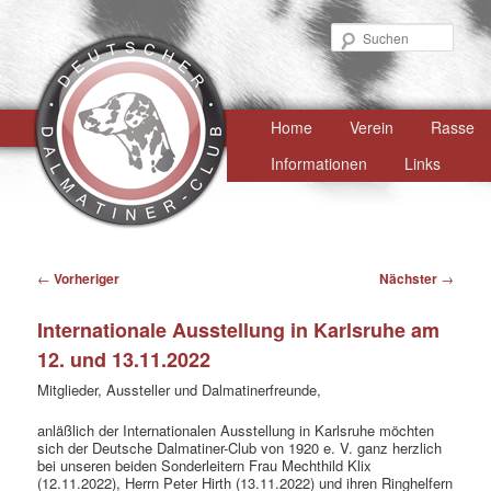
Such
Hauptmenü
Home
Zum
Verein
Rasse
primären
Informationen
Links
Inhalt
springen
Beitragsnavigation
←
Vorheriger
Nächster
→
Internationale Ausstellung in Karlsruhe am
12. und 13.11.2022
Mitglieder, Aussteller und Dalmatinerfreunde,
anläßlich der Internationalen Ausstellung in Karlsruhe möchten
sich der Deutsche Dalmatiner-Club von 1920 e. V. ganz herzlich
bei unseren beiden Sonderleitern Frau Mechthild Klix
(12.11.2022), Herrn Peter Hirth (13.11.2022) und ihren Ringhelfern