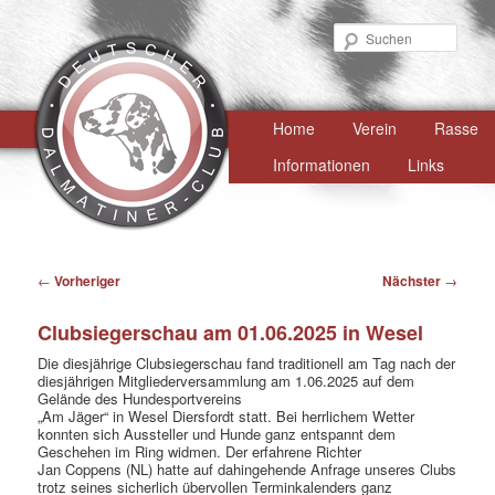
Such
Hauptmenü
Home
Zum
Verein
Rasse
primären
Informationen
Links
Inhalt
springen
Beitragsnavigation
←
Vorheriger
Nächster
→
Clubsiegerschau am 01.06.2025 in Wesel
Die diesjährige Clubsiegerschau fand traditionell am Tag nach der
diesjährigen Mitgliederversammlung am 1.06.2025 auf dem
Gelände des Hundesportvereins
„Am Jäger“ in Wesel Diersfordt statt. Bei herrlichem Wetter
konnten sich Aussteller und Hunde ganz entspannt dem
Geschehen im Ring widmen. Der erfahrene Richter
Jan Coppens (NL) hatte auf dahingehende Anfrage unseres Clubs
trotz seines sicherlich übervollen Terminkalenders ganz