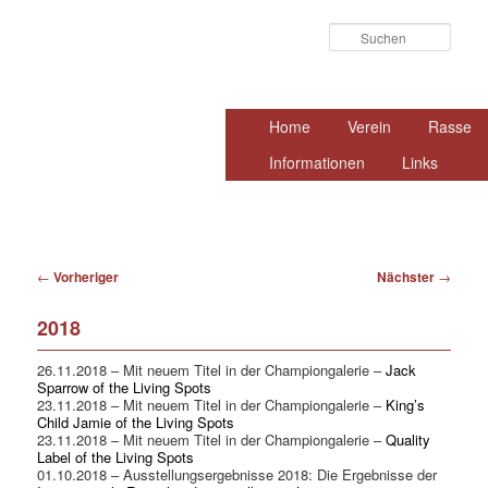
Such
Hauptmenü
Home
Zum
Verein
Rasse
primären
Informationen
Links
Inhalt
springen
Beitragsnavigation
←
Vorheriger
Nächster
→
2018
26.11.2018 – Mit neuem Titel in der Championgalerie –
Jack
Sparrow of the Living Spots
23.11.2018 – Mit neuem Titel in der Championgalerie –
King’s
Child Jamie of the Living Spots
23.11.2018 – Mit neuem Titel in der Championgalerie –
Quality
Label of the Living Spots
01.10.2018 – Ausstellungsergebnisse 2018: Die Ergebnisse der