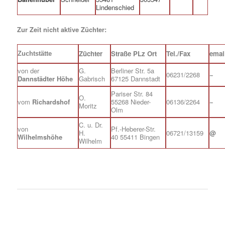
Lindenschied
Zur Zeit nicht aktive Züchter:
Züchter
Straße PLz Ort
Tel./Fax
emai
Zuchtstätte
von der
G.
Berliner Str. 5a
06231/2268
−
Dannstädter Höhe
Gabrisch
67125 Dannstadt
Pariser Str. 84
O.
vom
Richardshof
55268 Nieder-
06136/2264
−
Moritz
Olm
C. u. Dr.
von
Pf.-Heberer-Str.
H.
06721/13159
@
Wilhelmshöhe
40 55411 Bingen
Wilhelm