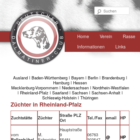
Such
Hauptmenü
Home
Zum
Verein
Rasse
primären
Informationen
Links
Inhalt
springen
Ausland
I
Baden-Württemberg
I
Bayern
I
Berlin
I
Brandenburg
I
Hamburg
I
Hessen
Mecklenburg-Vorpommern
I
Niedersachsen
I
Nordrhein-Westfalen
I
Rheinland-Pfalz
I
Saarland
I
Sachsen
I
Sachsen-Anhalt
I
Schleswig-Holstein
I
Thüringen
Züchter in Rheinland-Pfalz
Straße PLZ
Zuchtstätte
Züchter
Tel./Fax
email
HP
Ort
Hauptstraße
vom
M.
9
06763
@
HP
Ballenhübel
Schneider
55481
303547