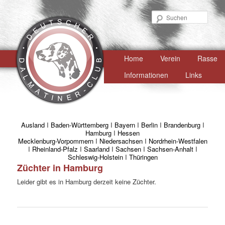
Such
Hauptmenü
Home
Zum
Verein
Rasse
primären
Informationen
Links
Inhalt
springen
Ausland
I
Baden-Württemberg
I
Bayern
I
Berlin
I
Brandenburg
I
Hamburg
I
Hessen
Mecklenburg-Vorpommern
I
Niedersachsen
I
Nordrhein-Westfalen
I
Rheinland-Pfalz
I
Saarland
I
Sachsen
I
Sachsen-Anhalt
I
Schleswig-Holstein
I
Thüringen
Züchter in Hamburg
Leider gibt es in Hamburg derzeit keine Züchter.