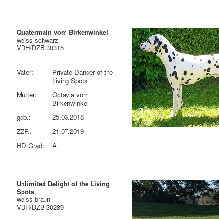
Quatermain vom Birkenwinkel
,
weiss-schwarz
VDH/DZB 30315
Vater:
Private Dancer of the
Living Spots
Mutter:
Octavia vom
Birkenwinkel
geb.:
25.03.2018
ZZP.:
21.07.2019
HD Grad:
A
Unlimited Delight of the Living
Spots
,
weiss-braun
VDH/DZB 30289