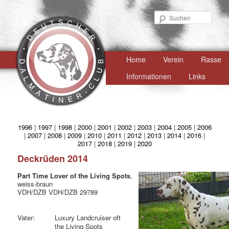
Such
Hauptmenü
Home
Zum
Verein
Rasse
primären
Informationen
Links
Inhalt
springen
1996
|
1997
|
1998
|
2000
|
2001
|
2002
|
2003
|
2004
|
2005
|
2006
|
2007
|
2008
|
2009
|
2010
|
2011
|
2012
|
2013
|
2014
|
2016
|
2017
|
2018
|
2019
|
2020
Deckrüden 2014
Part Time Lover of the Living Spots
,
weiss-braun
VDH/DZB VDH/DZB 29789
Vater:
Luxury Landcruiser oft
the Living Spots