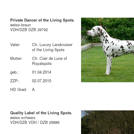
Private Dancer of the Living Spots
,
weiss-braun
VDH/DZB DZB 29792
Vater:
Ch. Luxury Landcruiser
of the Living Spots
Mutter:
Ch. Clair de Lune of
Royalspots
geb.:
01.04.2014
ZZP.:
02.07.2015
HD Grad:
A
Quality Label of the Living Spots
,
weiss-schwarz
VDH/DZB VDH / DZB 29886