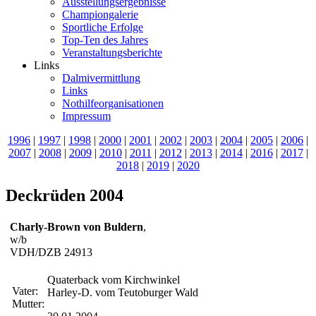
Ausstellungsergebnisse
Championgalerie
Sportliche Erfolge
Top-Ten des Jahres
Veranstaltungsberichte
Links
Dalmivermittlung
Links
Nothilfeorganisationen
Impressum
1996
|
1997
|
1998
|
2000
|
2001
|
2002
|
2003
|
2004
|
2005
|
2006
|
2007
|
2008
|
2009
|
2010
|
2011
|
2012
|
2013
|
2014
|
2016
|
2017
|
2018
|
2019
|
2020
Deckrüden 2004
Charly-Brown von Buldern
,
w/b
VDH/DZB 24913
Quaterback vom Kirchwinkel
Vater:
Harley-D. vom Teutoburger Wald
Mutter: