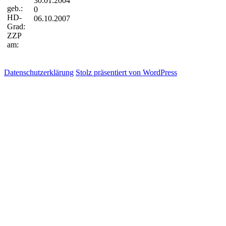
30.01.2004
geb.:
0
HD-
06.10.2007
Grad:
ZZP
am:
Datenschutzerklärung
Stolz präsentiert von WordPress