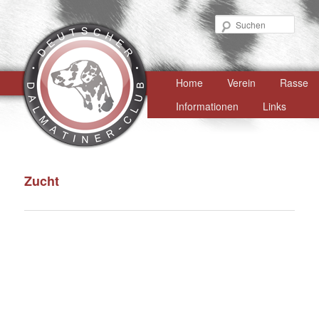
Such
Hauptmenü
Home
Zum
Verein
Rasse
primären
Informationen
Links
Inhalt
springen
Zucht