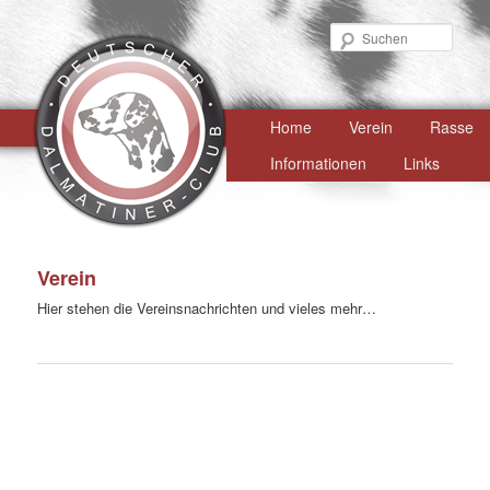
Such
Hauptmenü
Home
Zum
Verein
Rasse
primären
Informationen
Links
Inhalt
springen
Verein
Hier stehen die Vereinsnachrichten und vieles mehr…