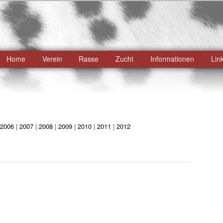
ü
Home
Verein
Rasse
Zucht
Informationen
Lin
Zum
primären
Inhalt
springen
2006
|
2007
|
2008
|
2009
|
2010
|
2011
|
2012