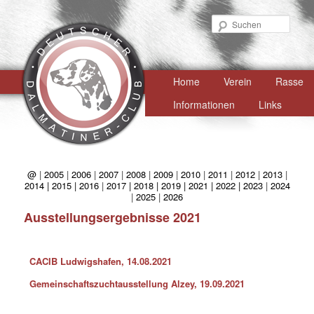
Such
Hauptmenü
Home
Zum
Verein
Rasse
primären
Informationen
Links
Inhalt
springen
@
|
2005
|
2006
|
2007
|
2008
|
2009
|
2010
|
2011
|
2012
|
2013
|
2014 |
2015 |
2016
|
2017 |
2018 |
2019 |
2021 |
2022 |
2023
|
2024
|
2025
|
2026
Ausstellungsergebnisse 2021
CACIB Ludwigshafen, 14.08.2021
Gemeinschaftszuchtausstellung Alzey, 19.09.2021