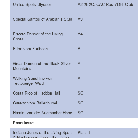
United Spots Ulysses
V2/2EXC, CAC Res VDH+Club
Special Santos of Arabian’s Stud
V3
Private Dancer of the Living
V4
Spots
Elton vom Furlbach
V
Great Damon of the Black Silver
V
Mountains
Walking Sunshine vom
V
Teutoburger Wald
Costa Rico of Haddon Hall
SG
Garetto vom Ballenhübel
SG
Hamlet von der Auerbacher Höhe
SG
Paarklasse
Indiana Jones of the Living Spots
Platz 1
& Next Generation of the Living