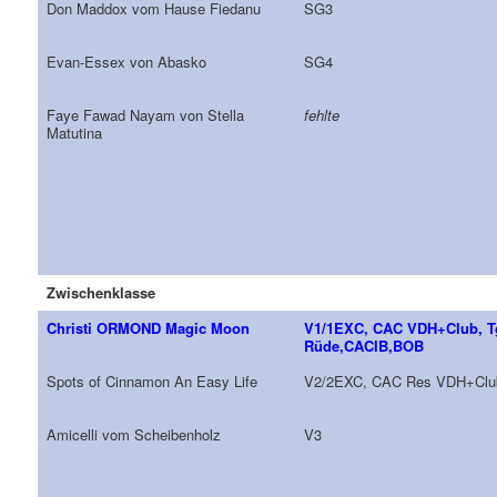
Don Maddox vom Hause Fiedanu
SG3
Evan-Essex von Abasko
SG4
Faye Fawad Nayam von Stella
fehlte
Matutina
Zwischenklasse
Christi ORMOND Magic Moon
V1/1EXC, CAC VDH+Club, T
Rüde,CACIB,BOB
Spots of Cinnamon An Easy Life
V2/2EXC, CAC Res VDH+Clu
Amicelli vom Scheibenholz
V3