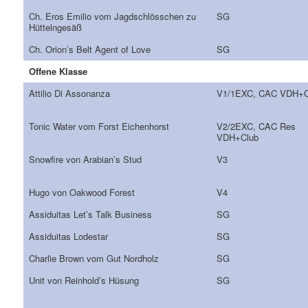
Ch. Eros Emilio vom Jagdschlösschen zu
SG
Hüttelngesäß
Ch. Orion’s Belt Agent of Love
SG
Offene Klasse
Attilio Di Assonanza
V1/1EXC, CAC VDH+C
Tonic Water vom Forst Eichenhorst
V2/2EXC, CAC Res
VDH+Club
Snowfire von Arabian’s Stud
V3
Hugo von Oakwood Forest
V4
Assiduitas Let’s Talk Business
SG
Assiduitas Lodestar
SG
Charlie Brown vom Gut Nordholz
SG
Unit von Reinhold’s Hüsung
SG