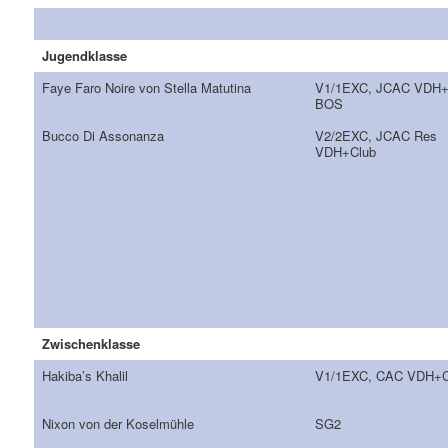
Jugendklasse
Faye Faro Noire von Stella Matutina
V1/1EXC, JCAC VDH+
BOS
Bucco Di Assonanza
V2/2EXC, JCAC Res
VDH+Club
Zwischenklasse
Hakiba’s Khalil
V1/1EXC, CAC VDH+C
Nixon von der Koselmühle
SG2