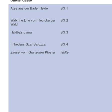
Offene Klasse
Atze aus der Bader Heide
SG 1
Walk the Line vom Teutoburger
SG 2
Wald
Hakiba's Jamal
SG 3
Frihedens Szar Sarozza
SG 4
Zausel vom Granzower Kloster
fehlte