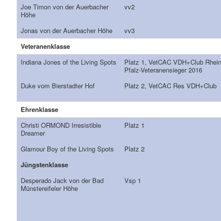
Joe Timon von der Auerbacher
vv2
Höhe
Jonas von der Auerbacher Höhe
vv3
Veteranenklasse
Indiana Jones of the Living Spots
Platz 1, VetCAC VDH+Club Rhein
Pfalz-Veteranensieger 2016
Duke vom Bierstadter Hof
Platz 2, VetCAC Res VDH+Club
Ehrenklasse
Christi ORMOND Irresistible
Platz 1
Dreamer
Glamour Boy of the Living Spots
Platz 2
Jüngstenklasse
Desperado Jack von der Bad
Vsp 1
Münstereifeler Höhe