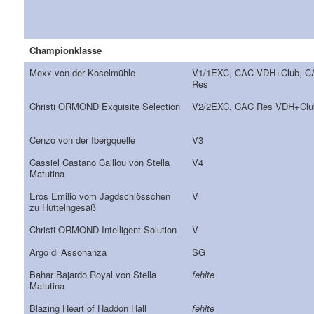
Championklasse
Mexx von der Koselmühle
V1/1EXC, CAC VDH+Club, C
Res
Christi ORMOND Exquisite Selection
V2/2EXC, CAC Res VDH+Clu
Cenzo von der Ibergquelle
V3
Cassiel Castano Caillou von Stella
V4
Matutina
Eros Emilio vom Jagdschlösschen
V
zu Hüttelngesäß
Christi ORMOND Intelligent Solution
V
Argo di Assonanza
SG
Bahar Bajardo Royal von Stella
fehlte
Matutina
Blazing Heart of Haddon Hall
fehlte