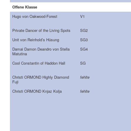
Offene Klasse
Hugo von Oakwood-Forest
V1
Private Dancer of the Living Spots
SG2
Unit von Reinhold’s Hüsung
SG3
Damai Damon Deandro von Stella
SG4
Matutina
Cool Constantin of Haddon Hall
SG
Christi ORMOND Highly Diamond
fehlte
Fuji
Christi ORMOND Knjaz Kolja
fehlte