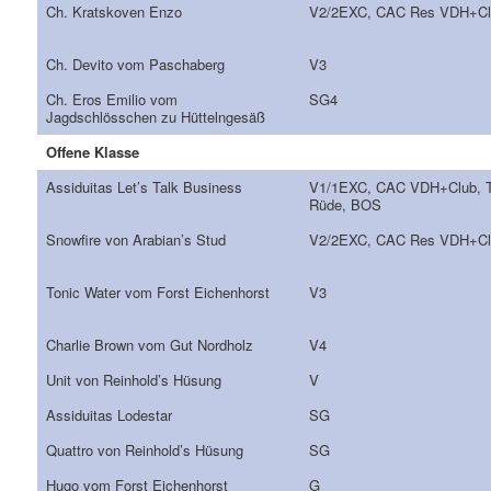
Ch. Kratskoven Enzo
V2/2EXC, CAC Res VDH+Cl
Ch. Devito vom Paschaberg
V3
Ch. Eros Emilio vom
SG4
Jagdschlösschen zu Hüttelngesäß
Offene Klasse
Assiduitas Let’s Talk Business
V1/1EXC, CAC VDH+Club, T
Rüde, BOS
Snowfire von Arabian’s Stud
V2/2EXC, CAC Res VDH+Cl
Tonic Water vom Forst Eichenhorst
V3
Charlie Brown vom Gut Nordholz
V4
Unit von Reinhold’s Hüsung
V
Assiduitas Lodestar
SG
Quattro von Reinhold’s Hüsung
SG
Hugo vom Forst Eichenhorst
G