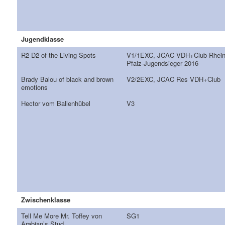
Jugendklasse
R2-D2 of the Living Spots
V1/1EXC, JCAC VDH+Club Rhein
Pfalz-Jugendsieger 2016
Brady Balou of black and brown
V2/2EXC, JCAC Res VDH+Club
emotions
Hector vom Ballenhübel
V3
Zwischenklasse
Tell Me More Mr. Toffey von
SG1
Arabian’s Stud