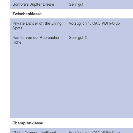
Somora’s Jupiter Dream
Sehr gut
Zwischenklasse
Private Dancer oft the Living
Vorzüglich 1, CAC VDH+Club
Spots
Hamlet von der Auerbacher
Sehr gut 2
Höhe
Championklasse
Christi Ormond Intelligent
Vorzüglich 1, CAC VDH+Club