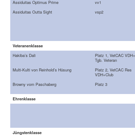
Assiduitas Optimus Prime
vv1
Assiduitas Outta Sight
vsp2
Veteranenklasse
Hakiba’s Dali
Platz 1, VetCAC VDH
Tgb. Veteran
Multi-Kulti von Reinhold’s Hüsung
Platz 2, VetCAC Res
VDH+Club
Browny vom Paschaberg
Platz 3
Ehrenklasse
Jüngstenklasse