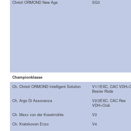
Christi ORMOND New Age
SG3
Championklasse
Ch. Christi ORMOND Intelligent Solution
V1/1EXC, CAC VDH+C
Bester Rüde
Ch. Argo Di Assonanza
V2/2EXC, CAC Res
VDH+Club
Ch. Mexx von der Koselmühle
V3
Ch. Kratskoven Enzo
V4