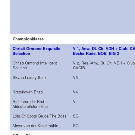
Championklasse
Christi Ormond Exquisite
V 1, Anw. Dt. Ch. VDH + Club, C
Selection
Bester Rüde, BOB, BIG 2
Christi Ormond Intelligent
V 2, Res.-Anw. Dt. Ch. VDH + Club
Solution
CACIB
Skvaa Luxury Item
V3
Kratskoven Enzo
V4
Asim von der Bad
V
Münstereifeler Höhe
Lots Of Spots Bruce The Boss
SG
Mexx von der Koselmühle
SG