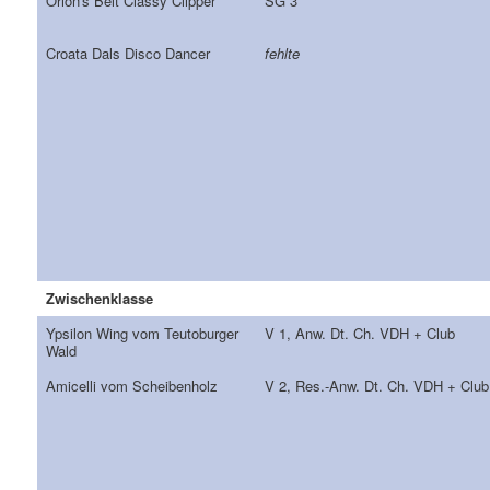
Orion's Belt Classy Clipper
SG 3
Croata Dals Disco Dancer
fehlte
Zwischenklasse
Ypsilon Wing vom Teutoburger
V 1, Anw. Dt. Ch. VDH + Club
Wald
Amicelli vom Scheibenholz
V 2, Res.-Anw. Dt. Ch. VDH + Club