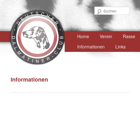
Such
Hauptmenü
Home
Zum
Verein
Rasse
primären
Informationen
Links
Inhalt
springen
Informationen