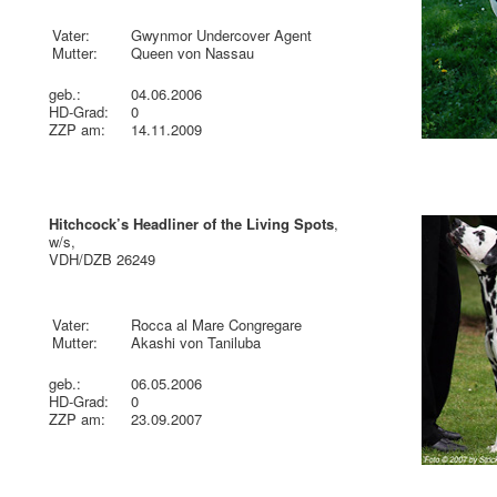
Vater:
Gwynmor Undercover Agent
Mutter:
Queen von Nassau
geb.:
04.06.2006
HD-Grad:
0
ZZP am:
14.11.2009
Hitchcock’s Headliner of the Living Spots
,
w/s,
VDH/DZB 26249
Vater:
Rocca al Mare Congregare
Mutter:
Akashi von Taniluba
geb.:
06.05.2006
HD-Grad:
0
ZZP am:
23.09.2007