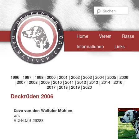
Such
Hauptmenü
Home
Zum
Verein
Rasse
primären
Informationen
Links
Inhalt
springen
1996
|
1997
|
1998
|
2000
|
2001
|
2002
|
2003
|
2004
|
2005
|
2006
|
2007
|
2008
|
2009
|
2010
|
2011
|
2012
|
2013
|
2014
|
2016
|
2017
|
2018
|
2019
|
2020
Deckrüden 2006
Dave von den Wallufer Mühlen
,
w/s
VDH/DZB 26288