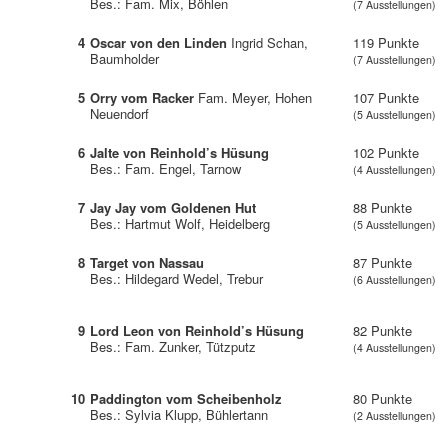
Bes.: Fam. Mix, Böhlen
(7 Ausstellungen)
4
Oscar von den Linden
Ingrid Schan,
119 Punkte
Baumholder
(7 Ausstellungen)
5
Orry vom Racker
Fam. Meyer, Hohen
107 Punkte
Neuendorf
(5 Ausstellungen)
6
Jalte von Reinhold’s Hüsung
102 Punkte
Bes.: Fam. Engel, Tarnow
(4 Ausstellungen)
7
Jay Jay vom Goldenen Hut
88 Punkte
Bes.: Hartmut Wolf, Heidelberg
(5 Ausstellungen)
8
Target von Nassau
87 Punkte
Bes.: Hildegard Wedel, Trebur
(6 Ausstellungen)
9
Lord Leon von Reinhold’s Hüsung
82 Punkte
Bes.: Fam. Zunker, Tützputz
(4 Ausstellungen)
10
Paddington vom Scheibenholz
80 Punkte
Bes.: Sylvia Klupp, Bühlertann
(2 Ausstellungen)