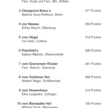
Fam. Kujat und Fam. Mix, Böhlen
3
Checkpoint Bravo’s
377 Punkte
Martina Voss-Pehlivan, Berlin
4
von Nassau
359 Punkte
Arthur Nusch, Dillenburg
5
vom Hügel
319 Punkte
Ina Viete, Cottbus
6
Plainfield’s
298 Punkte
Sabine Wabnitz, Blankenfelde
7
vom Gramzower Kloster
291 Punkte
Fam. Rotsch, Gramzow
8
vom Goldenen Hut
258 Punkte
Herbert Nagel, Schifferstadt
9
vom Hossenhaus
219 Punkte
Elke Langanke, Solingen
10
vom Bierstadter Hof
180 Punkte
Wilfried Stroh, Wiesbaden