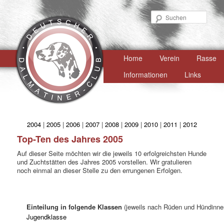
Such
Hauptmenü
Home
Zum
Verein
Rasse
primären
Informationen
Links
Inhalt
springen
2004
|
2005
|
2006
|
2007
|
2008
|
2009
|
2010
|
2011
|
2012
Top-Ten des Jahres 2005
Auf dieser Seite möchten wir die jeweils 10 erfolgreichsten Hunde
und Zuchtstätten des Jahres 2005 vorstellen. Wir gratulieren
noch einmal an dieser Stelle zu den errungenen Erfolgen.
Einteilung in folgende Klassen
(jeweils nach Rüden und Hündinnen 
Jugendklasse