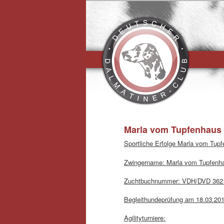
Hauptmen
Marla vom Tupfenhaus
Sportliche Erfolge Marla vom Tup
Zwingername: Marla vom Tupfenha
Zuchtbuchnummer: VDH/DVD 362
Begleithundeprüfung am 18.03.2012
Agilityturniere: