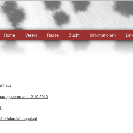
ü
Home
Verein
Rasse
Zucht
Informationen
Lin
Zum
primären
Inhalt
springen
fenhaus
us, geboren am 12.10.2010
1
 erfolgreich abgelegt