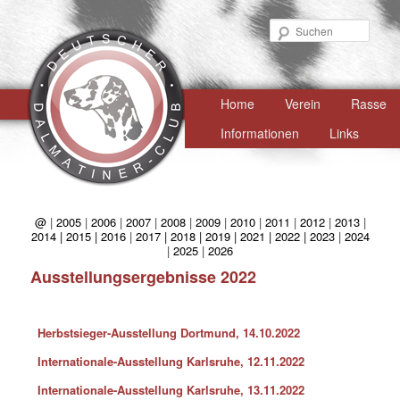
Such
Hauptmenü
Home
Zum
Verein
Rasse
primären
Informationen
Links
Inhalt
springen
@
|
2005
|
2006
|
2007
|
2008
|
2009
|
2010
|
2011
|
2012
|
2013
|
2014 |
2015 |
2016
|
2017 |
2018 |
2019 |
2021 |
2022 |
2023
|
2024
|
2025
|
2026
Ausstellungsergebnisse 2022
Herbstsieger-Ausstellung Dortmund, 14.10.2022
Internationale-Ausstellung Karlsruhe, 12.11.2022
Internationale-Ausstellung Karlsruhe, 13.11.2022