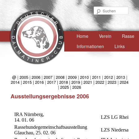
Such
Hauptmenü
Home
Zum
Verein
Rasse
primären
Informationen
Links
Inhalt
springen
@
|
2005
|
2006
|
2007
|
2008
|
2009
|
2010
|
2011
|
2012
|
2013
|
2014 |
2015 |
2016
|
2017 |
2018 |
2019 |
2021 |
2022 |
2023
|
2024
|
2025
|
2026
Ausstellungsergebnisse 2006